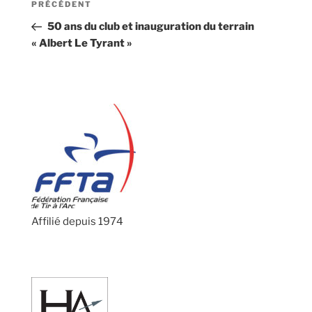
Article
PRÉCÉDENT
de
précédent
50 ans du club et inauguration du terrain
l’article
« Albert Le Tyrant »
Affilié depuis 1974