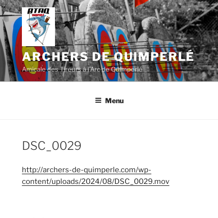
Aller
au
contenu
principal
ARCHERS DE QUIMPERLÉ
Amicale des Tireurs à l'Arc de Quimperlé
Menu
DSC_0029
http://archers-de-quimperle.com/wp-
content/uploads/2024/08/DSC_0029.mov
Navigation