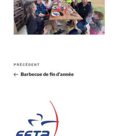
Navigation
Article
PRÉCÉDENT
de
précédent
Barbecue de fin d’année
l’article