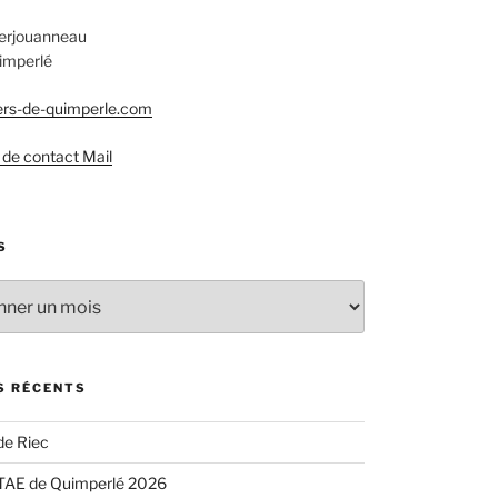
Kerjouanneau
imperlé
rs-de-quimperle.com
 de contact Mail
S
S RÉCENTS
de Riec
TAE de Quimperlé 2026