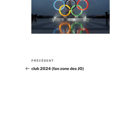
Navigation
Article
PRÉCÉDENT
de
précédent
club 2024 (fan zone des JO)
l’article