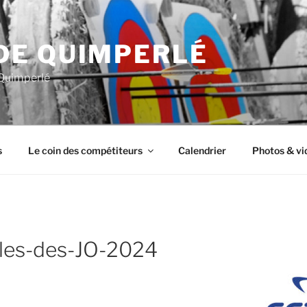
DE QUIMPERLÉ
 Quimperlé
s
Le coin des compétiteurs
Calendrier
Photos & vi
-cles-des-JO-2024