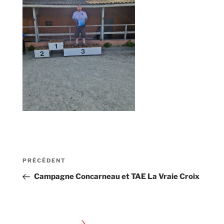
Navigation
Article
PRÉCÉDENT
de
précédent
Campagne Concarneau et TAE La Vraie Croix
l’article