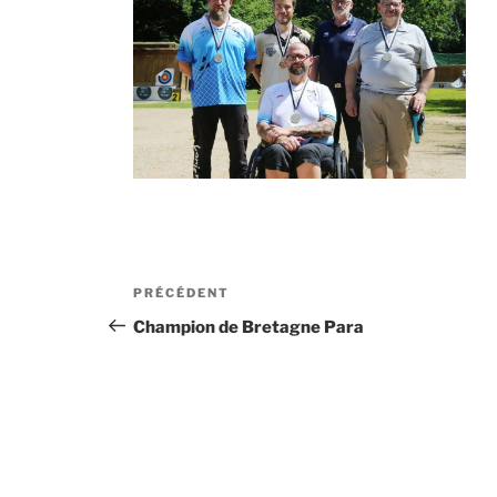
Navigation
Article
PRÉCÉDENT
de
précédent
Champion de Bretagne Para
l’article