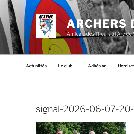
Aller
au
contenu
ARCHERS 
principal
Amicale des Tireurs à l'Arc de
Actualités
Le club
Adhésion
Horaire
signal-2026-06-07-20