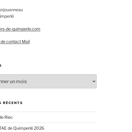
Kerjouanneau
imperlé
rs-de-quimperle.com
 de contact Mail
S
S RÉCENTS
de Riec
TAE de Quimperlé 2026