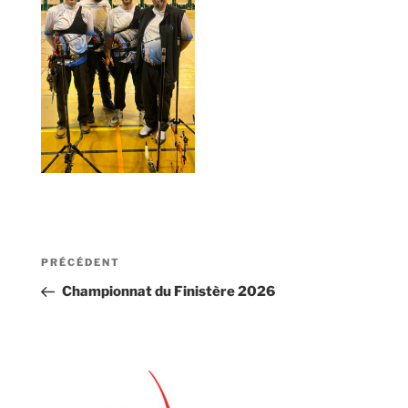
Navigation
Article
PRÉCÉDENT
de
précédent
Championnat du Finistère 2026
l’article