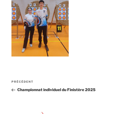
Navigation
Article
PRÉCÉDENT
de
précédent
Championnat individuel du Finistère 2025
l’article