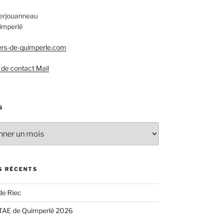
Kerjouanneau
imperlé
rs-de-quimperle.com
 de contact Mail
S
S RÉCENTS
de Riec
TAE de Quimperlé 2026