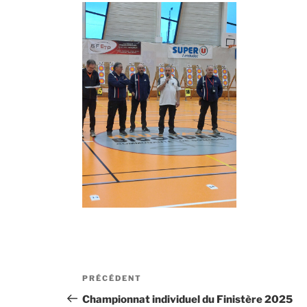
Navigation
Article
PRÉCÉDENT
de
précédent
Championnat individuel du Finistère 2025