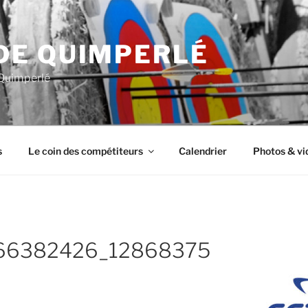
DE QUIMPERLÉ
 Quimperlé
s
Le coin des compétiteurs
Calendrier
Photos & vi
66382426_12868375