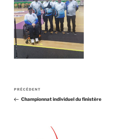
Navigation
Article
PRÉCÉDENT
de
précédent
Championnat individuel du finistère
l’article