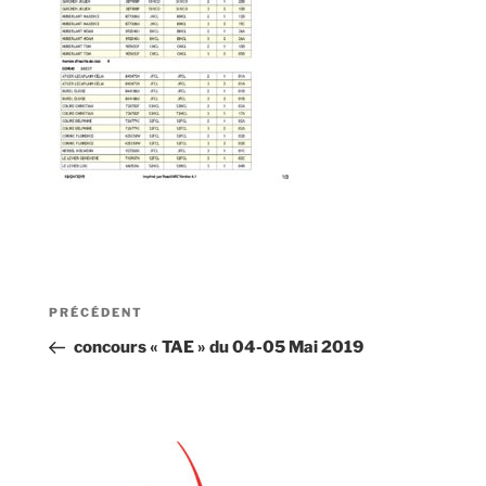
Navigation
Article
PRÉCÉDENT
de
précédent
concours « TAE » du 04-05 Mai 2019
l’article