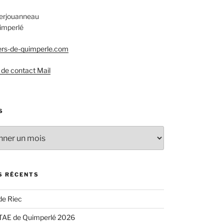
Kerjouanneau
imperlé
rs-de-quimperle.com
 de contact Mail
S
S RÉCENTS
de Riec
TAE de Quimperlé 2026