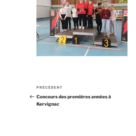
Navigation
Article
PRÉCÉDENT
de
précédent
Concours des premières années à
Kervignac
l’article