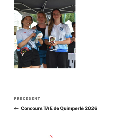
Navigation
Article
PRÉCÉDENT
de
précédent
Concours TAE de Quimperlé 2026
l’article