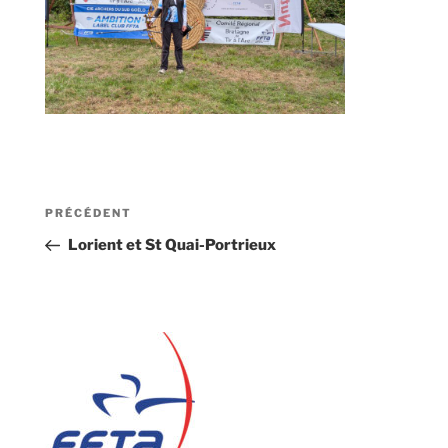
Navigation
Article
PRÉCÉDENT
de
précédent
Lorient et St Quai-Portrieux
l’article