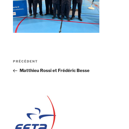
Navigation
Article
PRÉCÉDENT
de
précédent
Matthieu Rossi et Frédéric Besse
l’article