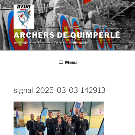
Aller
au
contenu
principal
ARCHERS DE QUIMPERLÉ
Amicale des Tireurs à l'Arc de Quimperlé
Menu
signal-2025-03-03-142913