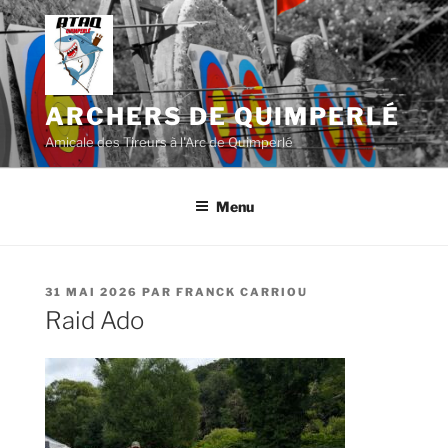
Aller
au
contenu
principal
ARCHERS DE QUIMPERLÉ
Amicale des Tireurs à l'Arc de Quimperlé
Menu
PUBLIÉ
31 MAI 2026
PAR
FRANCK CARRIOU
LE
Raid Ado