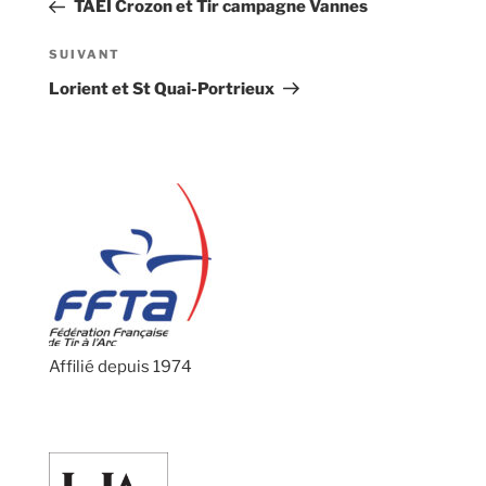
précédent
TAEI Crozon et Tir campagne Vannes
l’article
Article
SUIVANT
suivant
Lorient et St Quai-Portrieux
Affilié depuis 1974