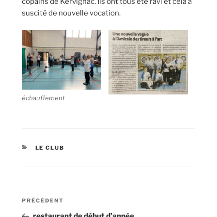
copains de Kervignac. Ils ont tous été ravi et cela a
suscité de nouvelle vocation.
échauffement
CATÉGORIES
LE CLUB
Navigation
Article
PRÉCÉDENT
de
précédent
restaurant de début d’année