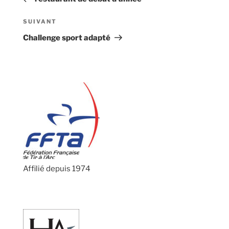
l’article
Article
SUIVANT
suivant
Challenge sport adapté
Affilié depuis 1974