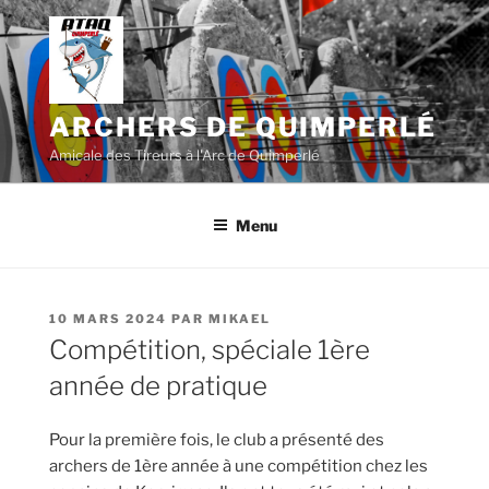
Aller
au
contenu
principal
ARCHERS DE QUIMPERLÉ
Amicale des Tireurs à l'Arc de Quimperlé
Menu
PUBLIÉ
10 MARS 2024
PAR
MIKAEL
LE
Compétition, spéciale 1ère
année de pratique
Pour la première fois, le club a présenté des
archers de 1ère année à une compétition chez les