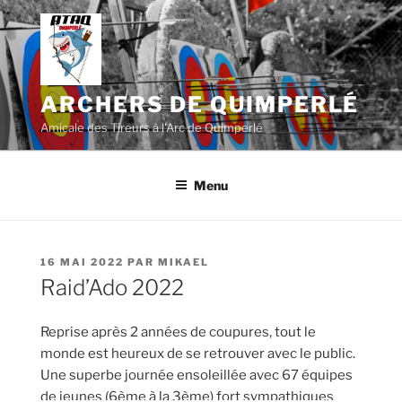
Aller
au
contenu
principal
ARCHERS DE QUIMPERLÉ
Amicale des Tireurs à l'Arc de Quimperlé
Menu
PUBLIÉ
16 MAI 2022
PAR
MIKAEL
LE
Raid’Ado 2022
Reprise après 2 années de coupures, tout le
monde est heureux de se retrouver avec le public.
Une superbe journée ensoleillée avec 67 équipes
de jeunes (6ème à la 3ème) fort sympathiques