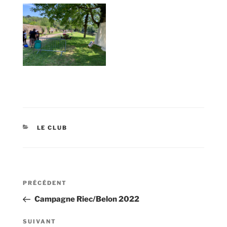
CATÉGORIES
LE CLUB
Navigation
Article
PRÉCÉDENT
de
précédent
Campagne Riec/Belon 2022
l’article
Article
SUIVANT