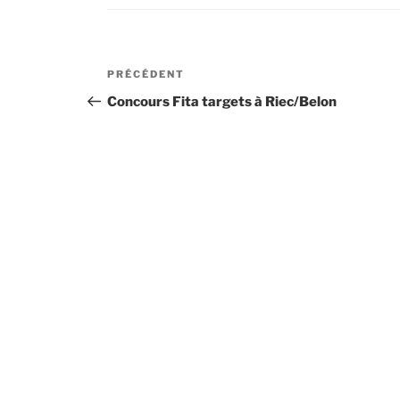
Navigation
Article
PRÉCÉDENT
de
précédent
Concours Fita targets à Riec/Belon
l’article