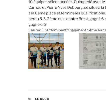
10 équipes sélectionnées, Quimperlé avec Mi
Carriou et Pierre-Yves Dubourg, se situe à la
à la 6ème place et termine les qualifications 
perdu 5-3. 2ème duel contre Brest, gagné 6-
gagné 6-2.
Les requins terminent finalement 5ème au c
CATÉGORIES
LE CLUB