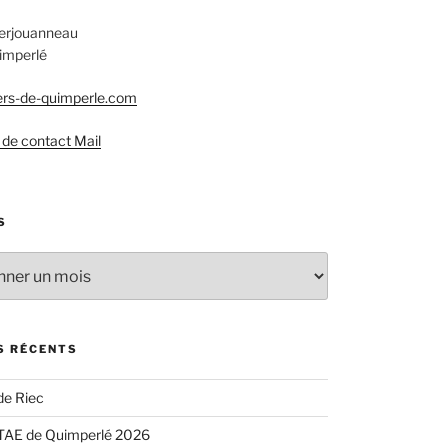
Kerjouanneau
imperlé
rs-de-quimperle.com
 de contact Mail
S
S RÉCENTS
de Riec
TAE de Quimperlé 2026