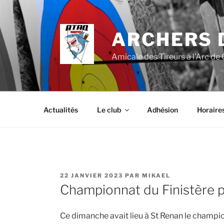
Aller
au
contenu
ARCHERS 
principal
Amicale des Tireurs à l'Arc de
Actualités
Le club
Adhésion
Horaire
PUBLIÉ
22 JANVIER 2023
PAR
MIKAEL
LE
Championnat du Finistère 
Ce dimanche avait lieu à St Renan le champion