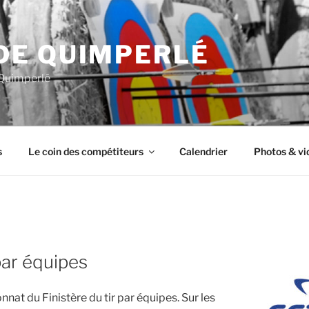
DE QUIMPERLÉ
 Quimperlé
s
Le coin des compétiteurs
Calendrier
Photos & vi
par équipes
nat du Finistère du tir par équipes. Sur les