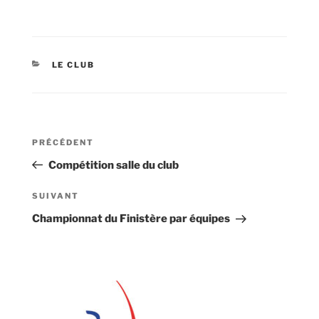
CATÉGORIES
LE CLUB
Navigation
Article
PRÉCÉDENT
de
précédent
Compétition salle du club
l’article
Article
SUIVANT
suivant
Championnat du Finistère par équipes