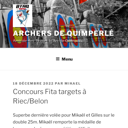
Aller
au
contenu
principal
ARCHERS DE QUIMPERLÉ
Amicale des Tireurs à l'Arc de Quimperlé
Menu
PUBLIÉ
18 DÉCEMBRE 2022
PAR
MIKAEL
LE
Concours Fita targets à
Riec/Belon
Superbe dernière volée pour Mikaël et Gilles sur le
double 25m. Mikaël remporte la médaille de